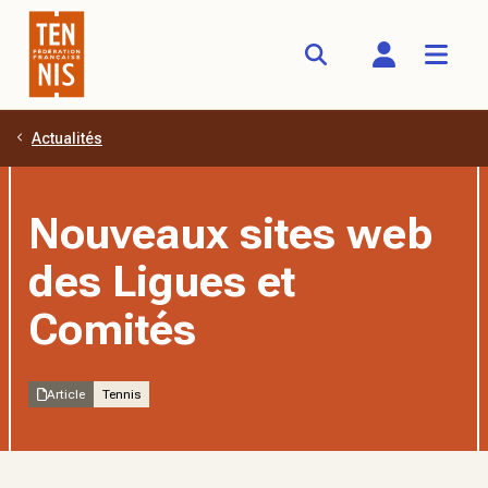
Actualités
Aller au contenu principal
Nouveaux sites web
des Ligues et
Comités
Article
Tennis