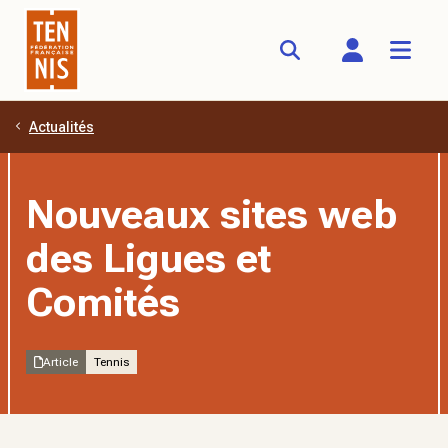
Actualités
Aller au contenu principal
Nouveaux sites web
des Ligues et
Comités
Article
Tennis