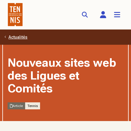
Actualités
Aller au contenu principal
Nouveaux sites web
des Ligues et
Comités
Article
Tennis