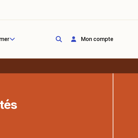
rmer
Mon compte
tés