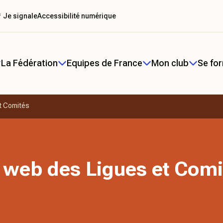
 Je signale
Accessibilité numérique
La Fédération
Equipes de France
Mon club
Se fo
t Comités
 web des Ligues et Comi