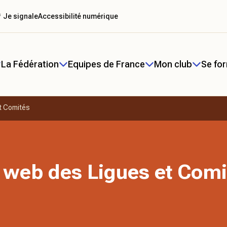
 Je signale
Accessibilité numérique
La Fédération
Equipes de France
Mon club
Se fo
t Comités
 web des Ligues et Comi