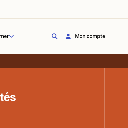
rmer
Mon compte
tés