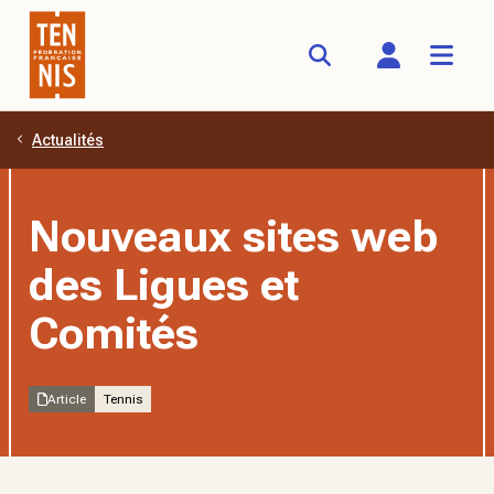
Actualités
Aller au contenu principal
Nouveaux sites web
des Ligues et
Comités
Article
Tennis