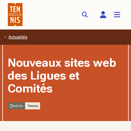
Actualités
Aller au contenu principal
Nouveaux sites web
des Ligues et
Comités
Article
Tennis