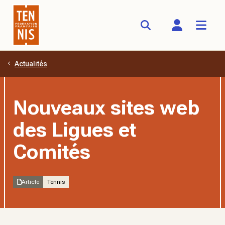
Actualités
Aller au contenu principal
Nouveaux sites web
des Ligues et
Comités
Article
Tennis