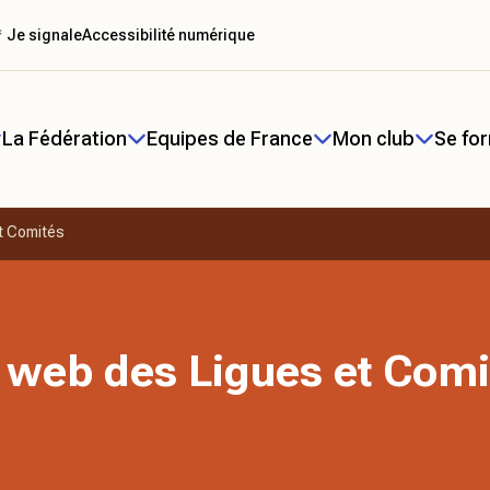
 Je signale
Accessibilité numérique
La Fédération
Equipes de France
Mon club
Se fo
t Comités
 web des Ligues et Comi