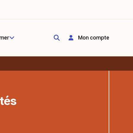
rmer
Mon compte
tés