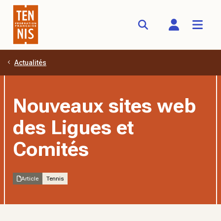
Actualités
Aller au contenu principal
Nouveaux sites web
des Ligues et
Comités
Article
Tennis