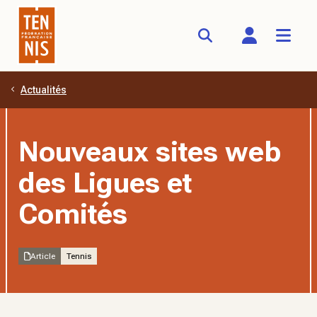
Actualités
Aller au contenu principal
Nouveaux sites web
des Ligues et
Comités
Article
Tennis