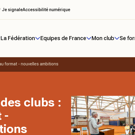
 Je signale
Accessibilité numérique
La Fédération
Equipes de France
Mon club
Se fo
au format - nouvelles ambitions
des clubs :
 -
tions