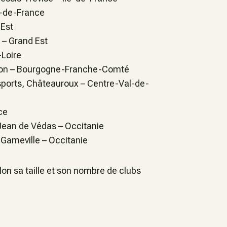
e-de-France
 Est
g –
Grand Est
-Loire
lon –
Bourgogne-Franche-Comté
sports, Châteauroux –
Centre-Val-de-
ce
 Jean de Védas –
Occitanie
e Gameville –
Occitanie
on sa taille et son nombre de clubs