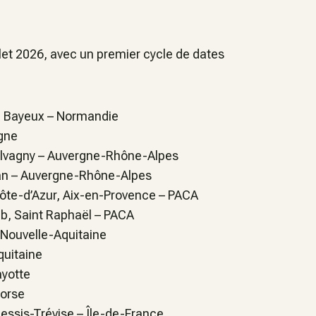
let 2026, avec un premier cycle de dates
, Bayeux –
Normandie
gne
alvagny –
Auvergne-Rhône-Alpes
an –
Auvergne-Rhône-Alpes
Côte-d’Azur, Aix-en-Provence –
PACA
ub, Saint Raphaël –
PACA
Nouvelle-Aquitaine
quitaine
ayotte
orse
lessis-Trévise –
Île-de-France