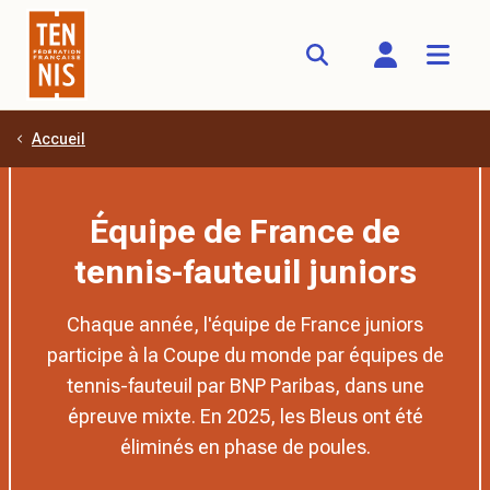
Accueil
Aller au contenu principal
Équipe de France de
tennis-fauteuil juniors
Chaque année, l'équipe de France juniors
participe à la Coupe du monde par équipes de
tennis-fauteuil par BNP Paribas, dans une
épreuve mixte. En 2025, les Bleus ont été
éliminés en phase de poules.