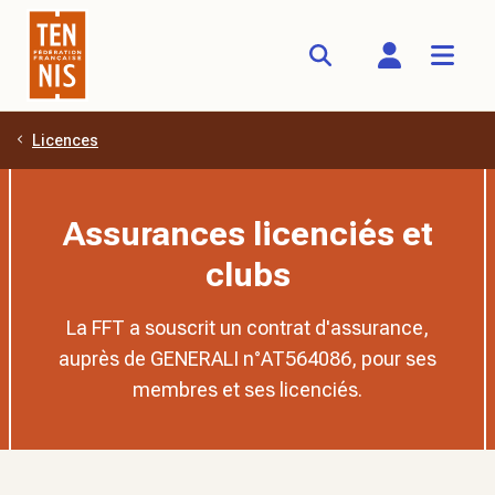
Licences
Aller au contenu principal
Assurances licenciés et
clubs
La FFT a souscrit un contrat d'assurance,
auprès de GENERALI n°AT564086, pour ses
membres et ses licenciés.