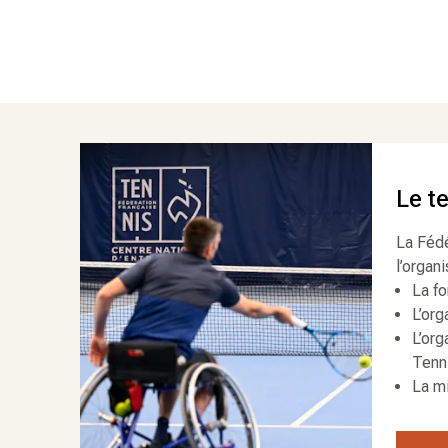
Le t
La Fédé
l’organi
La f
L’org
L’org
Tenni
La mi