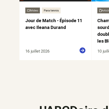
Video
Para tennis
Articl
Jour de Match - Épisode 11
Cham
avec Ileana Durand
sourd
doubl
les Bl
16 juillet 2026
10 juil