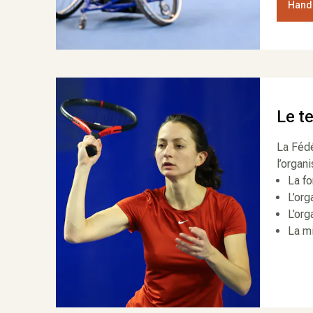
Handi
Le t
La Fédé
l’organi
La f
L’org
L’or
La mi