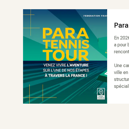
Para
En 2026
a pour 
rencont
Une cam
ville en
structu
spécial