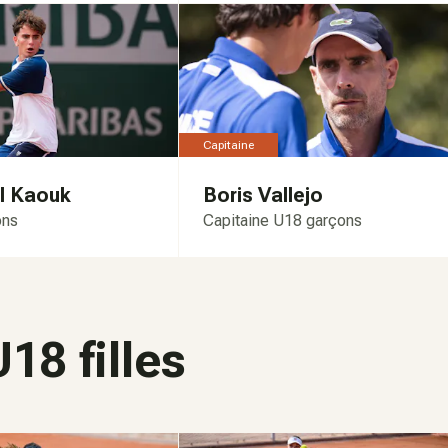
Capitaine
l Kaouk
Boris Vallejo
ons
Capitaine U18 garçons
18 filles