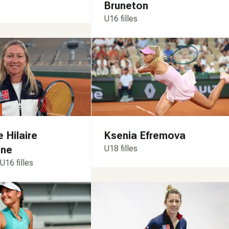
Bruneton
U16 filles
e Hilaire
Ksenia Efremova
gne
U18 filles
U16 filles