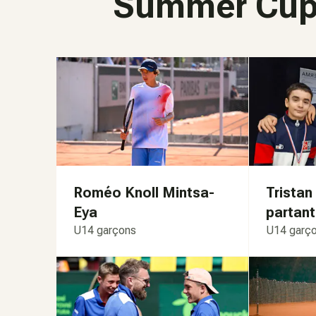
Summer Cup,
Roméo Knoll Mintsa-
Tristan
Eya
partant
U14 garçons
U14 garç