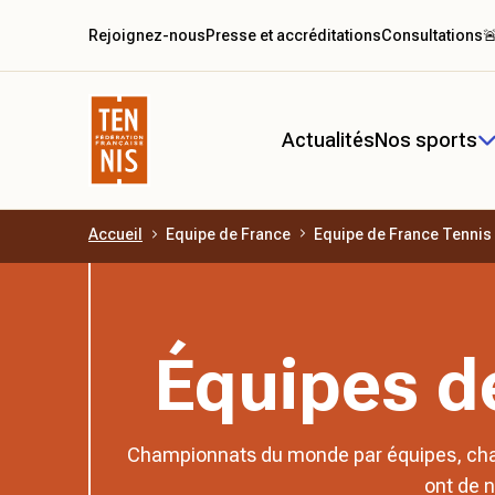
Rejoignez-nous
Presse et accréditations
Consultations

Actualités
Nos sports
Accueil
Equipe de France
Equipe de France Tennis
Aller au contenu principal
Équipes de
Championnats du monde par équipes, cham
ont de 