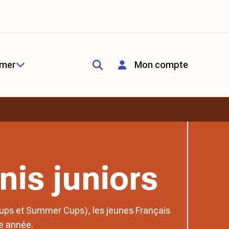
rmer
Mon compte
nis juniors
ups et Summer Cups), les jeunes Français
e année.