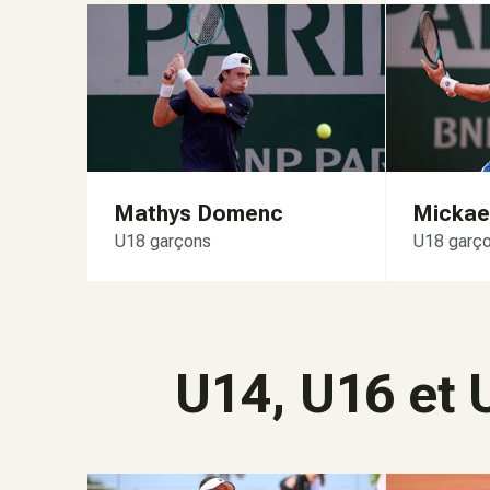
Mathys Domenc
Mickae
U18 garçons
U18 garç
U14, U16 et U