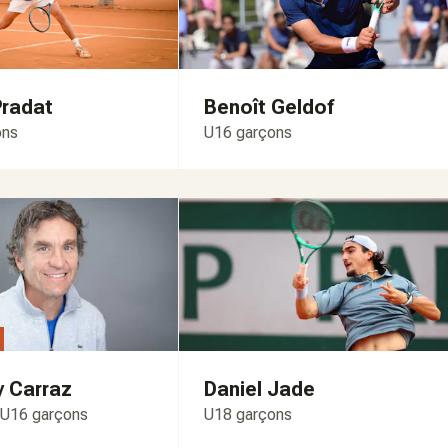
Pradat
Benoît Geldof
ons
U16 garçons
y Carraz
Daniel Jade
 U16 garçons
U18 garçons