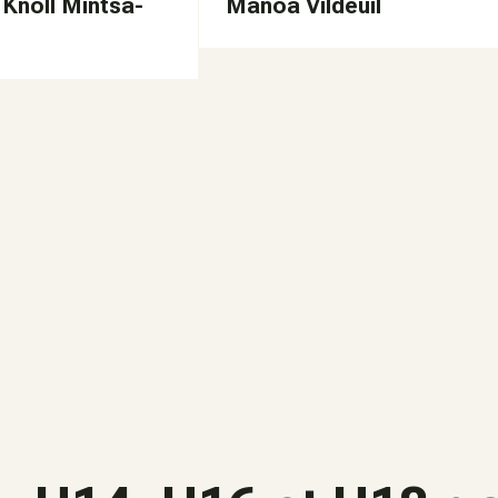
Knoll Mintsa-
Manoa Vildeuil