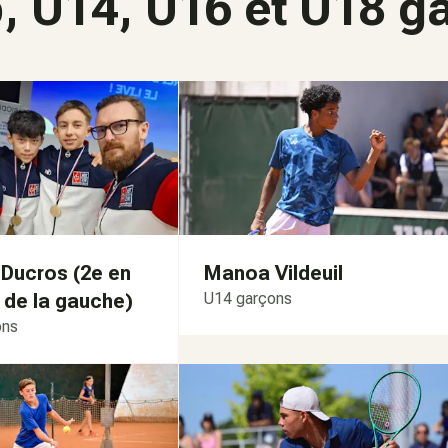
 U14, U16 et U18 g
 Ducros (2e en
Manoa Vildeuil
 de la gauche)
U14 garçons
ons