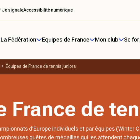
 Je signale
Accessibilité numérique
La Fédération
Equipes de France
Mon club
Se fo
Équipes de France de tennis juniors
 France de ten
pionnats d'Europe individuels et par équipes (Winter C
nombreuses quêtes de médailles qui les attendent chaqu