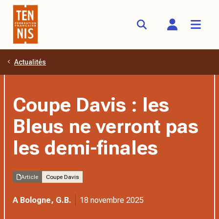
Actualités
Aller au contenu principal
Coupe Davis : les
Bleus ne verront pas
les demi-finales
Article
Coupe Davis
A Bologne, G.B.
18 novembre 2025