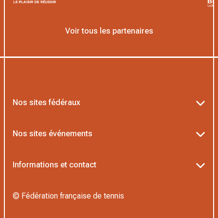
Voir tous les partenaires
Nos sites fédéraux
Ten’Up
Nos sites événements
ADOC
Billetterie Roland-Garros
Informations et contact
MOJA
Billetterie Rolex Paris Masters
Textes officiels FFT
L’Institut Formation Tennis
© Fédération française de tennis
Billetterie Alpine Paris Major
Politique de confidentialité