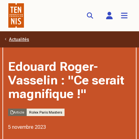
Actualités
Aller au contenu principal
Edouard Roger-
Vasselin : "Ce serait
magnifique !"
Article
Rolex Paris Masters
5 novembre 2023