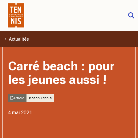
Actualités
Aller au contenu principal
Carré beach : pour
les jeunes aussi !
Article
Beach Tennis
4 mai 2021