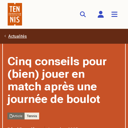
Actualités
Aller au contenu principal
Cinq conseils pour
(bien) jouer en
match après une
journée de boulot
Article
Tennis