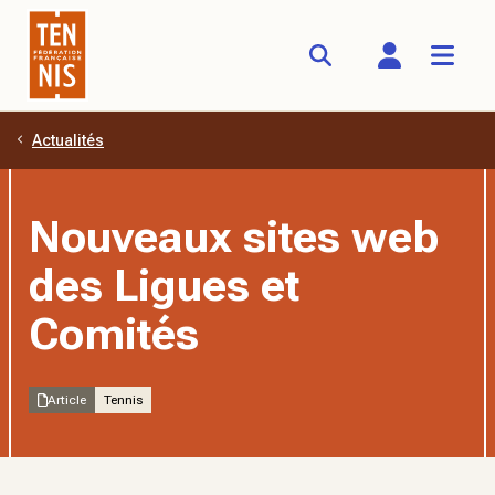
Actualités
Aller au contenu principal
Nouveaux sites web
des Ligues et
Comités
Article
Tennis