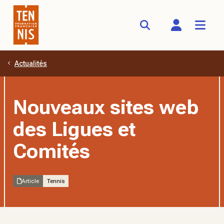
Actualités
Aller au contenu principal
Nouveaux sites web
des Ligues et
Comités
Article
Tennis