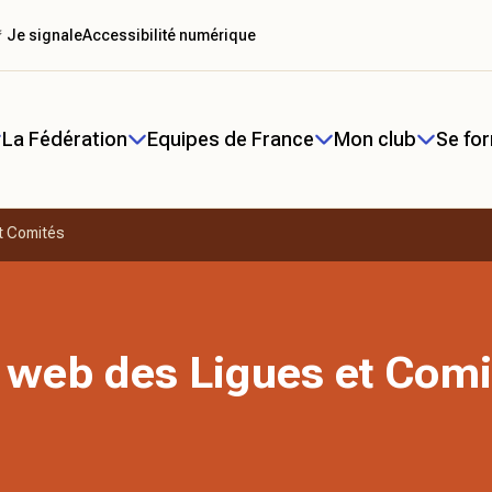
 Je signale
Accessibilité numérique
La Fédération
Equipes de France
Mon club
Se fo
t Comités
 web des Ligues et Comi