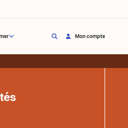
rmer
Mon compte
tés