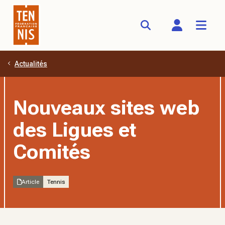
Actualités
Aller au contenu principal
Nouveaux sites web
des Ligues et
Comités
Article
Tennis