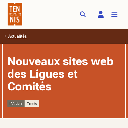
Actualités
Aller au contenu principal
Nouveaux sites web
des Ligues et
Comités
Article
Tennis