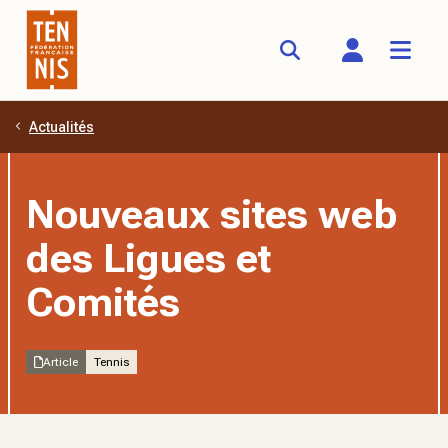
Actualités
Aller au contenu principal
Nouveaux sites web
des Ligues et
Comités
Article
Tennis