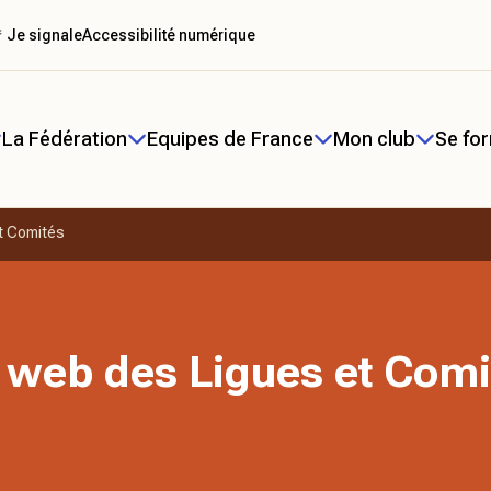
 Je signale
Accessibilité numérique
La Fédération
Equipes de France
Mon club
Se fo
t Comités
 web des Ligues et Comi