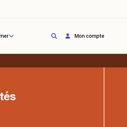
rmer
Mon compte
tés