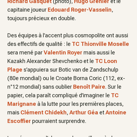
Richard Gasquet
(photo),
Hugo Grenier
et le
capitaine joueur
Edouard Roger-Vasselin
,
toujours précieux en double.
Des équipes à l’accent plus cosmopolite ont aussi
des effectifs de qualité : le
TC Thionville Moselle
sera mené par
Valentin Royer
mais aussi le
Kazakh Alexander Shevchenko et le
TC Loon
Plage
s’appuiera sur Botic van de Zandschulp
(80e mondial) ou le Croate Borna Coric (112, ex-
n°12 mondial) sans oublier
Benoît Paire
. Sur le
papier, cela paraît compliqué d’imaginer le
TC
Marignane
à la lutte pour les premières places,
mais
Clément Chidekh
,
Arthur Géa
et
Antoine
Escoffier
pourraient surprendre.