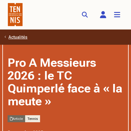
Actualités
Aller au contenu principal
Pro A Messieurs
2026 : le TC
Quimperlé face à « la
meute »
Article
Tennis