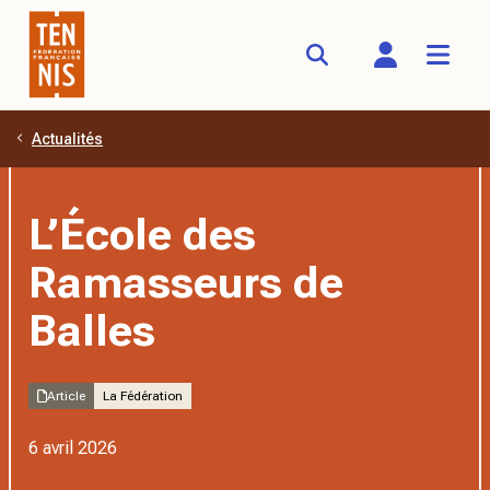
Actualités
Aller au contenu principal
L’École des
Ramasseurs de
Balles
Article
La Fédération
6 avril 2026