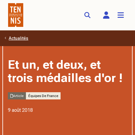
Actualités
Aller au contenu principal
Et un, et deux, et
trois médailles d'or !
Article
Équipes De France
9 août 2018