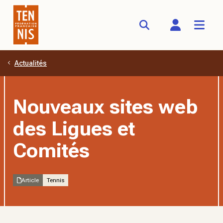
Actualités
Aller au contenu principal
Nouveaux sites web
des Ligues et
Comités
Article
Tennis