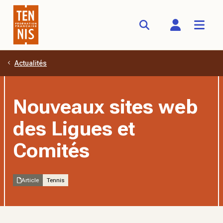
Actualités
Aller au contenu principal
Nouveaux sites web
des Ligues et
Comités
Article
Tennis