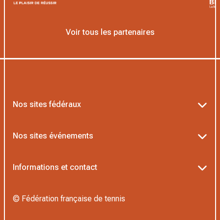
Voir tous les partenaires
Nos sites fédéraux
Ten’Up
Nos sites événements
ADOC
Billetterie Roland-Garros
Informations et contact
MOJA
Billetterie Rolex Paris Masters
Textes officiels FFT
L’Institut Formation Tennis
© Fédération française de tennis
Billetterie Alpine Paris Major
Politique de confidentialité