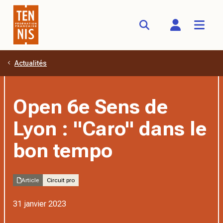
Actualités
Aller au contenu principal
Open 6e Sens de
Lyon : "Caro" dans le
bon tempo
Article
Circuit pro
31 janvier 2023