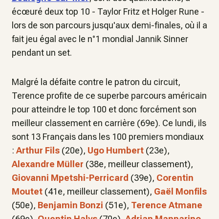
écœuré deux top 10 - Taylor Fritz et Holger Rune -
lors de son parcours jusqu'aux demi-finales, où il a
fait jeu égal avec le n°1 mondial Jannik Sinner
pendant un set.
Malgré la défaite contre le patron du circuit,
Terence profite de ce superbe parcours américain
pour atteindre le top 100 et donc forcément son
meilleur classement en carrière (69e). Ce lundi, ils
sont 13 Français dans les 100 premiers mondiaux
:
Arthur Fils
(20e),
Ugo Humbert
(23e),
Alexandre Müller
(38e, meilleur classement),
Giovanni Mpetshi-Perricard
(39e),
Corentin
Moutet
(41e, meilleur classement),
Gaël Monfils
(50e),
Benjamin Bonzi
(51e),
Terence Atmane
(69e),
Quentin Halys
(70e),
Adrian Mannarino