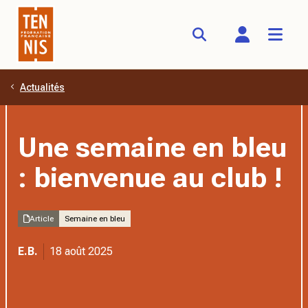
Actualités
Aller au contenu principal
Une semaine en bleu
: bienvenue au club !
Article
Semaine en bleu
E.B.
18 août 2025