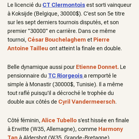
Le licencié du
CT Clermontois
est sorti vainqueur
à Koksijde (Belgique, 30000$). C'est son 5e titre
sur les sept derniers tournois disputés, et son
premier "30000" en carrière. Dans ce même
tournoi,
César Bouchelaghem
et
Pierre
Antoine Tailleu
ont atteint la finale en double.
Belle dynamique aussi pour
Etienne Donnet.
Le
pensionnaire du
TC Riorgeois
a remporté le
simple à Monastir (30000$, Tunisie). Il a même
tout raflé puisqu'il a décroché le trophée du
double aux côtés de
Cyril Vandermeersch
.
Côté féminin,
Alice Tubello
s'est hissée en finale
à Erwitte (W35, Allemagne), comme
Harmony
Tan
à Aldershot (W35, Grande-Bretagne)