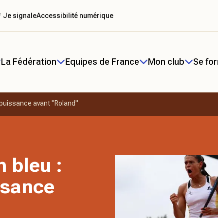
 Je signale
Accessibilité numérique
La Fédération
Equipes de France
Mon club
Se fo
 puissance avant "Roland"
 bleu :
ssance