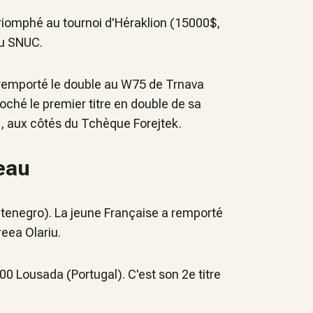
 triomphé au tournoi d'Héraklion (15000$,
du SNUC.
 remporté le double au W75 de Trnava
oché le premier titre en double de sa
), aux côtés du Tchèque Forejtek.
eau
ntenegro). La jeune Française a remporté
eea Olariu.
0 Lousada (Portugal). C'est son 2e titre