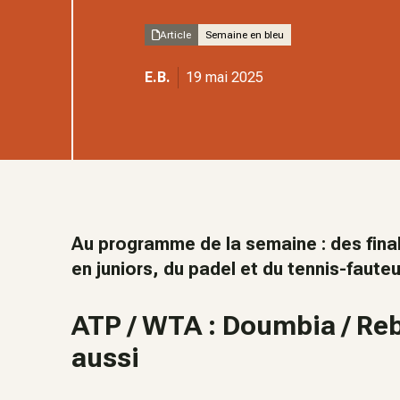
Article
Semaine en bleu
E.B.
19 mai 2025
Au programme de la semaine : des finale
en juniors, du padel et du tennis-fauteui
ATP / WTA : Doumbia / Reb
aussi