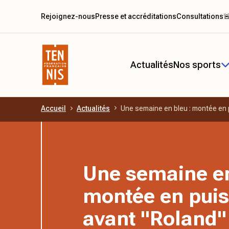
Rejoignez-nous
Presse et accréditations
Consultations

Actualités
Nos sports
Accueil
Actualités
Une semaine en bleu : montée en
Aller au contenu principal
Une semaine en
montée en pui
avant "Roland"