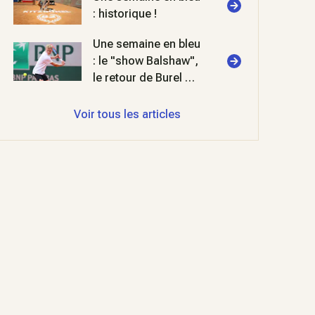
: historique !
Une semaine en bleu
: le "show Balshaw",
le retour de Burel et
deux titres FIP en
padel
Voir tous les articles