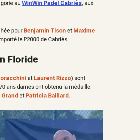
égorie au
WinWin Padel Cabriès
, aux
phée pour
Benjamin Tison
et
Maxime
emporté le P2000 de Cabriès.
n Floride
Moracchini
et
Laurent Rizzo
) sont
70 ans dames ont obtenu la médaille
e Grand
et
Patricia Baillard
.