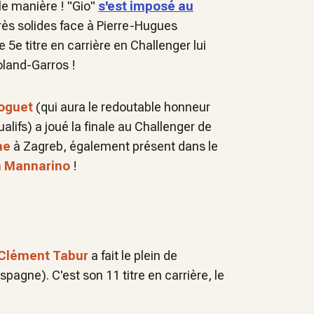
lle manière ! "Gio"
s'est imposé au
rès solides face à Pierre-Hugues
e 5e titre en carrière en Challenger lui
oland-Garros !
oguet
(qui aura le redoutable honneur
ualifs) a joué la finale au Challenger de
he
à Zagreb, également présent dans le
n Mannarino
!
Clément Tabur
a fait le plein de
agne). C'est son 11 titre en carrière, le