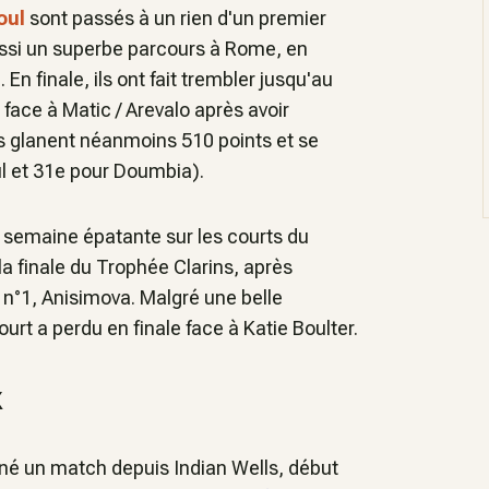
oul
sont passés à un rien d'un premier
ussi un superbe parcours à Rome, en
. En finale, ils ont fait trembler jusqu'au
r face à Matic / Arevalo après avoir
 glanent néanmoins 510 points et se
l et 31e pour Doumbia).
e semaine épatante sur les courts du
la finale du Trophée Clarins, après
 n°1, Anisimova. Malgré une belle
rt a perdu en finale face à Katie Boulter.
x
gné un match depuis Indian Wells, début