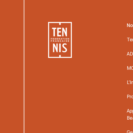
No
Te
A
M
L’I
Pr
Ap
Be
Ge