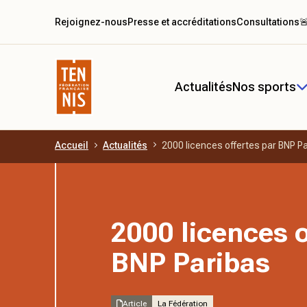
Rejoignez-nous
Presse et accréditations
Consultations

Actualités
Nos sports
Accueil
Actualités
2000 licences offertes par BNP P
Aller au contenu principal
2000 licences o
BNP Paribas
Article
La Fédération