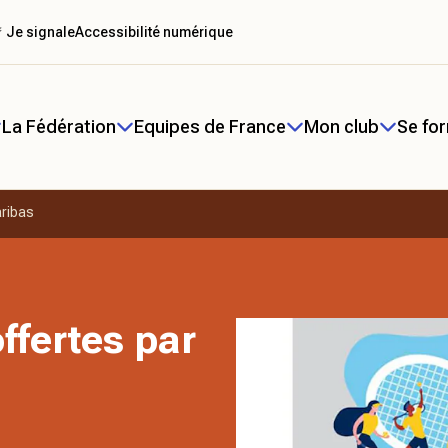
 Je signale
Accessibilité numérique
La Fédération
Equipes de France
Mon club
Se fo
aribas
ffertes par