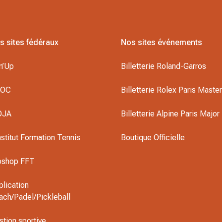
s sites fédéraux
Nos sites événements
n’Up
Billetterie Roland-Garros
DOC
Billetterie Rolex Paris Maste
OJA
Billetterie Alpine Paris Major
nstitut Formation Tennis
Boutique Officielle
oshop FFT
plication
ach/Padel/Pickleball
stion sportive