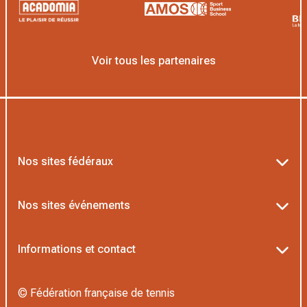
Voir tous les partenaires
Nos sites fédéraux
Ten’Up
Nos sites événements
ADOC
Billetterie Roland-Garros
Informations et contact
MOJA
Billetterie Rolex Paris Masters
Textes officiels FFT
L’Institut Formation Tennis
© Fédération française de tennis
Billetterie Alpine Paris Major