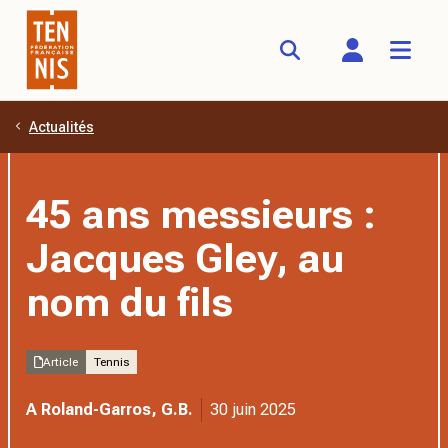
Actualités
Aller au contenu principal
45 ans messieurs :
Jacques Gley, au
nom du fils
Article
Tennis
A Roland-Garros, G.B.
30 juin 2025