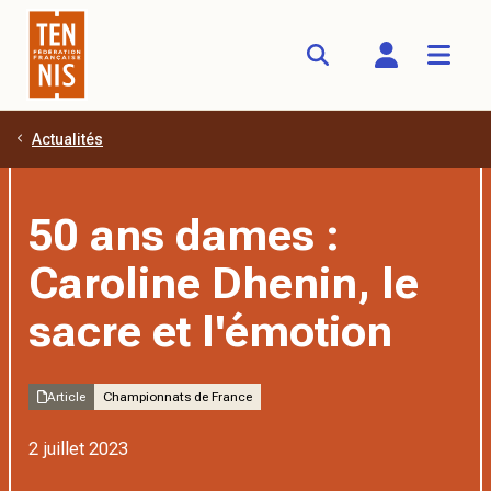
Actualités
Aller au contenu principal
50 ans dames :
Caroline Dhenin, le
sacre et l'émotion
Article
Championnats de France
2 juillet 2023