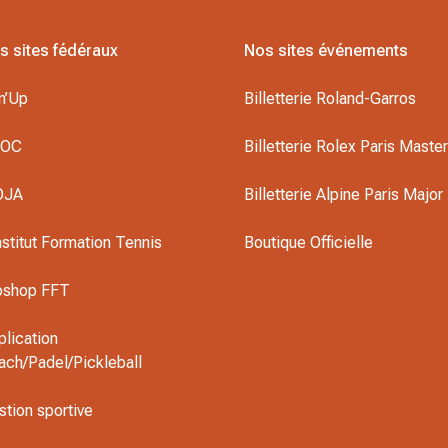
s sites fédéraux
Nos sites événements
n’Up
Billetterie Roland-Garros
DOC
Billetterie Rolex Paris Maste
OJA
Billetterie Alpine Paris Major
nstitut Formation Tennis
Boutique Officielle
oshop FFT
plication
ach/Padel/Pickleball
stion sportive