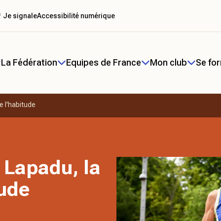
 Je signale
Accessibilité numérique
La Fédération
Equipes de France
Mon club
Se fo
e l'habitude
 Lapadu, la
tude