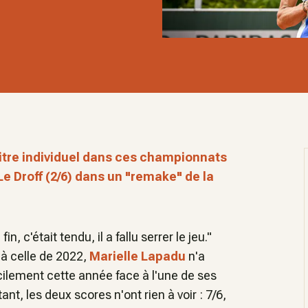
titre individuel dans ces championnats
e Droff (2/6) dans un "remake" de la
n, c'était tendu, il a fallu serrer le jeu."
à celle de 2022,
Marielle Lapadu
n'a
cilement cette année face à l'une de ses
tant, les deux scores n'ont rien à voir : 7/6,