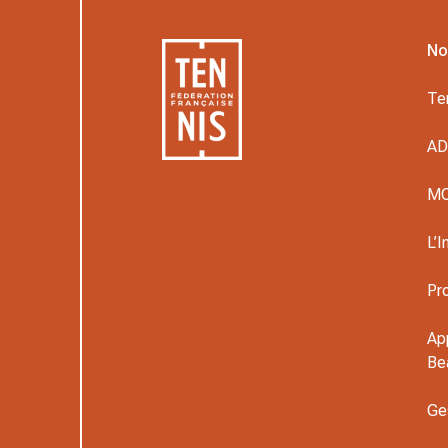
No
Te
A
M
L’I
Pr
Ap
Be
Ge