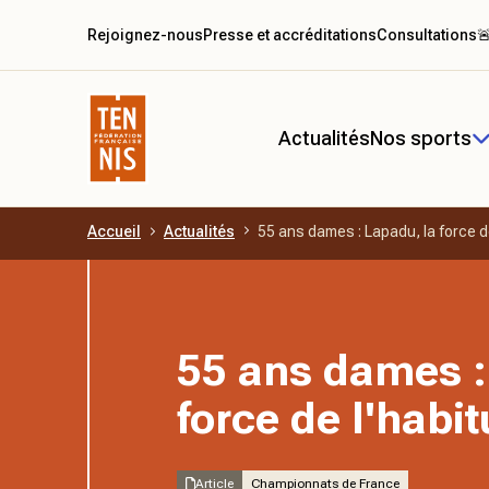
Rejoignez-nous
Presse et accréditations
Consultations

Actualités
Nos sports
Accueil
Actualités
55 ans dames : Lapadu, la force d
Aller au contenu principal
55 ans dames :
force de l'habi
Article
Championnats de France