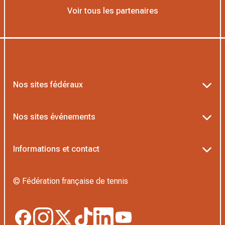
Voir tous les partenaires
Nos sites fédéraux
Ten’Up
Nos sites événements
ADOC
Billetterie Roland-Garros
Informations et contact
MOJA
Billetterie Rolex Paris Masters
Textes officiels FFT
L’Institut Formation Tennis
© Fédération française de tennis
Billetterie Alpine Paris Major
Politique de confidentialité
Proshop FFT
Boutique Officielle
Politique des cookies