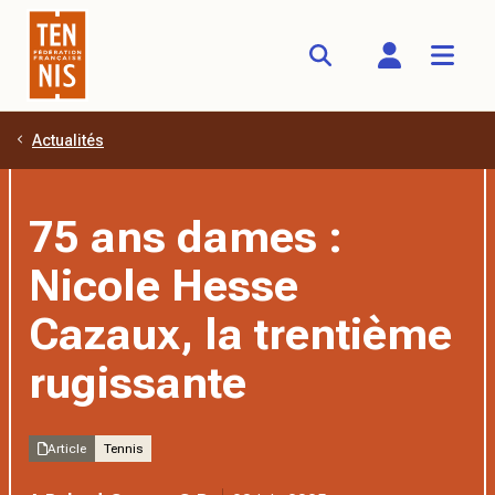
Actualités
Aller au contenu principal
75 ans dames :
Nicole Hesse
Cazaux, la trentième
rugissante
Article
Tennis