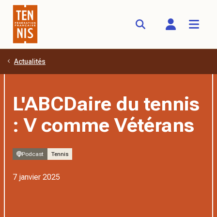
Actualités
Aller au contenu principal
L'ABCDaire du tennis
: V comme Vétérans
Podcast
Tennis
7 janvier 2025