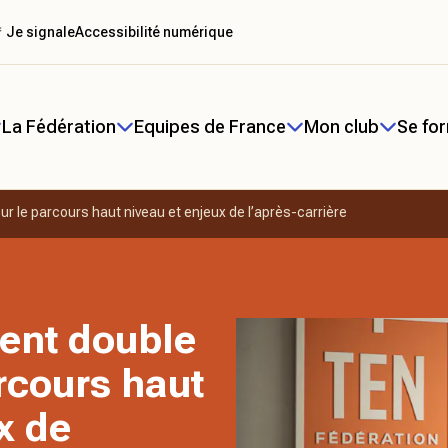
 Je signale
Accessibilité numérique
La Fédération
Equipes de France
Mon club
Se fo
 le parcours haut niveau et enjeux de l’après-carrière
nt double
arcours haut
x de