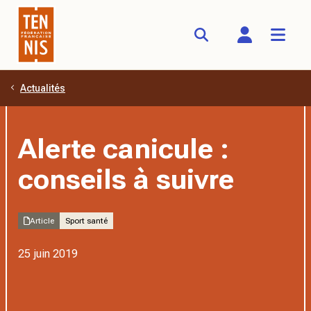
Actualités
Aller au contenu principal
Alerte canicule :
conseils à suivre
Article
Sport santé
25 juin 2019