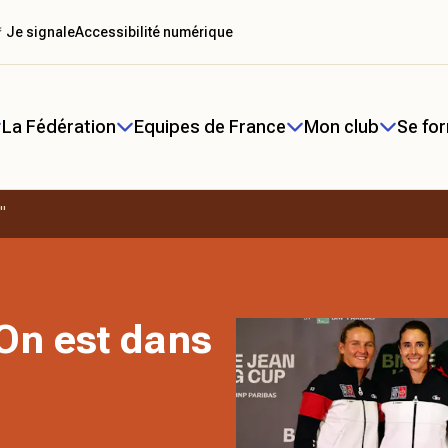
 Je signale
Accessibilité numérique
La Fédération
Equipes de France
Mon club
Se fo
"
"On est dans