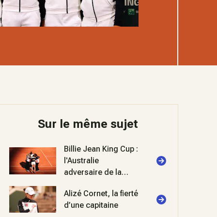
Sur le même sujet
Billie Jean King Cup :
l'Australie
adversaire de la
France pour la
Alizé Cornet, la fierté
remontée dans le
d’une capitaine
groupe mondial