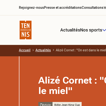
Rejoignez-nous
Presse et accréditations
Consultations

Actualités
Nos sports
Accueil
Actualités
Alizé Cornet : "On est dans le miel
Aller au contenu principal
Alizé Cornet : 
le miel"
Article
Billie Jean King Cup