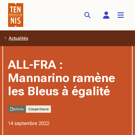
Actualités
Aller au contenu principal
ALL-FRA :
Mannarino ramène
les Bleus à égalité
Article
Coupe Davis
14 septembre 2022