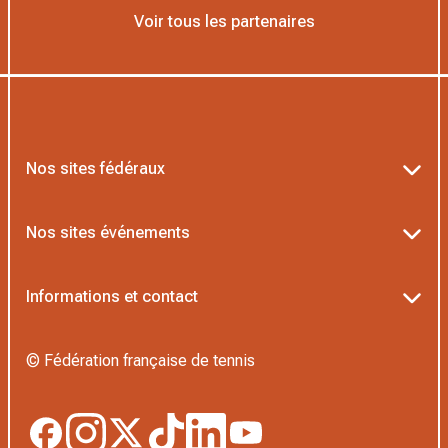
Voir tous les partenaires
Nos sites fédéraux
Ten’Up
Nos sites événements
ADOC
Billetterie Roland-Garros
Informations et contact
MOJA
Billetterie Rolex Paris Masters
Textes officiels FFT
L’Institut Formation Tennis
© Fédération française de tennis
Billetterie Alpine Paris Major
Politique de confidentialité
Proshop FFT
Boutique Officielle
Politique des cookies