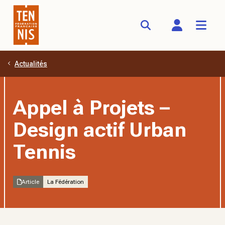
Actualités
Aller au contenu principal
Appel à Projets –
Design actif Urban
Tennis
Article
La Fédération