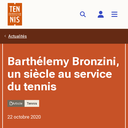
Actualités
Aller au contenu principal
Barthélemy Bronzini,
un siècle au service
du tennis
Article
Tennis
22 octobre 2020