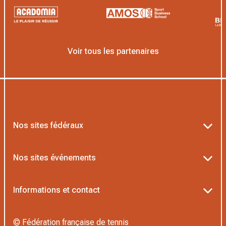
Voir tous les partenaires
Nos sites fédéraux
Ten’Up
Nos sites événements
ADOC
Billetterie Roland-Garros
Informations et contact
MOJA
Billetterie Rolex Paris Masters
Textes officiels FFT
L’Institut Formation Tennis
© Fédération française de tennis