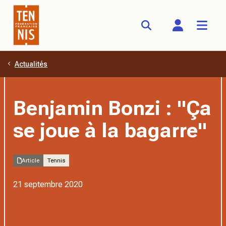
Actualités
Aller au contenu principal
Benjamin Bonzi : "Ça
se joue à la bagarre"
Article
Tennis
21 septembre 2020